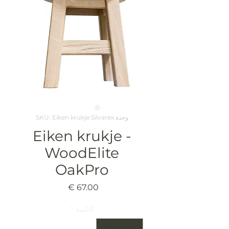
وحدة SKU: Eiken krukje Silvarex
Eiken krukje -
WoodElite
OakPro
السعر
الكمية
*