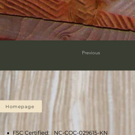
Previous
Homepage
FSC Certified: NC-COC-029615-KN