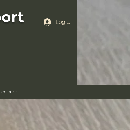
ort
Log In
nden door