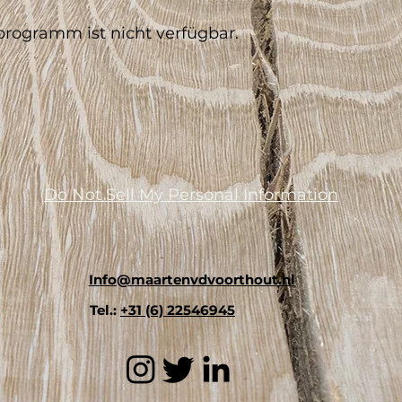
ogramm ist nicht verfügbar.
Do Not Sell My Personal Information
Info@maartenvdvoorthout.nl
Tel.:
+31 (6) 22546945