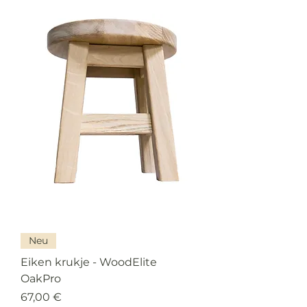
Neu
Eiken krukje - WoodElite
OakPro
Preis
67,00 €