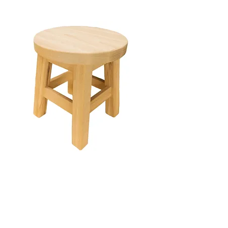
Neu
Beuken krukje WoodElite
BeechPro