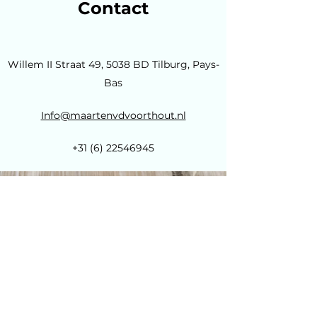
Contact
Willem II Straat 49, 5038 BD Tilburg, Pays-
Bas
Info@maartenvdvoorthout.nl
+31 (6) 22546945
Do Not Sell My Personal
Information
Page d'accueil
Info@maartenvdvoorthout.nl
Certifié FSC : NC-COC-029615-KN
Certifié PEFC : NC-PEFC/COC-029615-FO
Tél :
+31 (6) 22546945